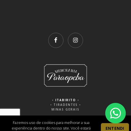
•
ITABIRITO
•
• TIRADENTES •
MINAS GERAIS
Fazemos uso de cookies para melhorar a sua
experiência dentro do nosso site. Você estará
ENTENDI
AMPLO