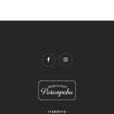
•
ITABIRITO
•