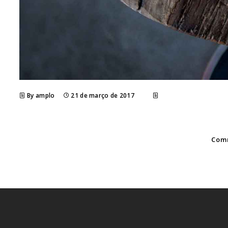
By amplo
21 de março de 2017
Comm